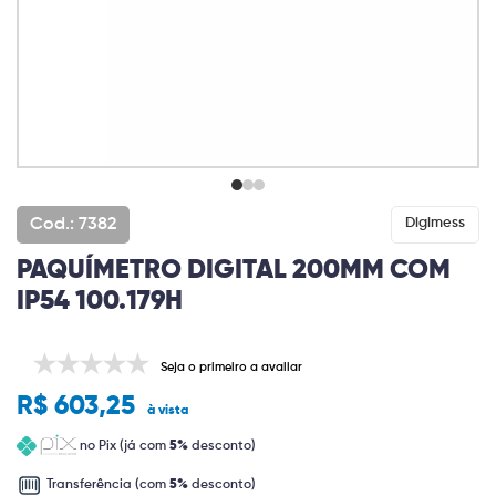
Cod.: 7382
Digimess
PAQUÍMETRO DIGITAL 200MM COM
IP54 100.179H
Seja o primeiro a avaliar
R$ 603,25
à vista
no Pix (já com
5%
desconto)
Transferência (com
5%
desconto)