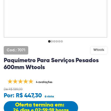
Cod.: 7071
Wtools
Paquímetro Para Serviços Pesados
600mm Wtools
4 avaliações
De R$ 589,00
Por:
R$ 447,30
à vista
Oferta termina em:
24 dias e 02:59:58 horas