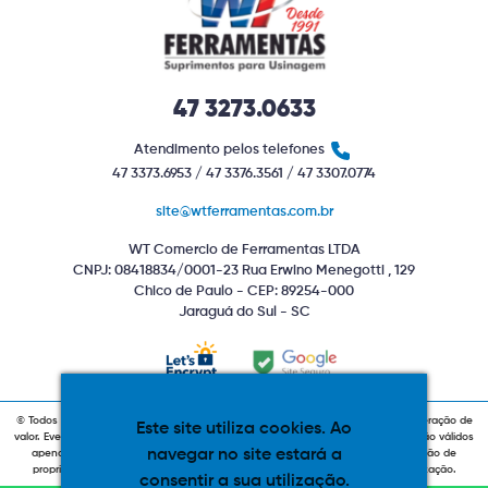
47 3273.0633
Atendimento pelos telefones
47 3373.6953 / 47 3376.3561 / 47 3307.0774
site@wtferramentas.com.br
WT Comercio de Ferramentas LTDA
CNPJ: 08418834/0001-23 Rua Erwino Menegotti , 129
Chico de Paulo - CEP: 89254-000
Jaraguá do Sul - SC
© Todos os direitos reservados. Produtos com estoque indiponível sujeitos a alteração de
Este site utiliza cookies. Ao
valor. Eventuais promoções, descontos e prazos de pagamento expostos aqui são válidos
navegar no site estará a
apenas para compras via internet. As fotos, textos e layout aqui veiculados são de
propriedade da Loja. É proibida a utilização total ou parcial sem nossa autorização.
consentir a sua utilização.