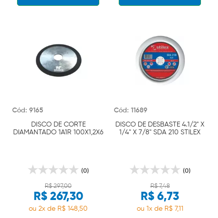
Cód: 9165
Cód: 11689
DISCO DE CORTE
DISCO DE DESBASTE 4.1/2" X
DIAMANTADO 1A1R 100X1,2X6
1/4" X 7/8" SDA 210 STILEX
WTOOLS
(0)
(0)
R$ 297,00
R$ 7,48
R$ 267,30
R$ 6,73
ou 2x de R$ 148,50
ou 1x de R$ 7,11