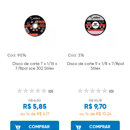
Cód: 9074
Cód: 374
Disco de corte 7 x 1/16 x
Disco de corte 9 x 1/8 x 7/8pol
7/8pol sce 302 Stilex
Stilex
(0)
(0)
R$ 6,50
R$ 10,78
R$ 5,85
R$ 9,70
ou 1x de R$ 6,17
ou 1x de R$ 10,24
COMPRAR
COMPRAR