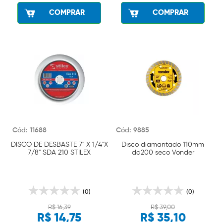
COMPRAR
COMPRAR
Cód: 11688
Cód: 9885
DISCO DE DESBASTE 7" X 1/4"X
Disco diamantado 110mm
7/8" SDA 210 STILEX
dd200 seco Vonder
(0)
(0)
R$ 16,39
R$ 39,00
R$ 14,75
R$ 35,10