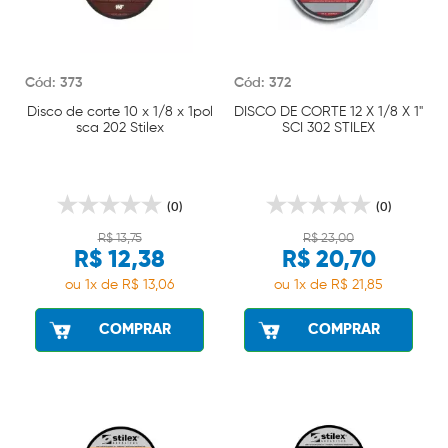
Cód: 373
Cód: 372
Disco de corte 10 x 1/8 x 1pol
DISCO DE CORTE 12 X 1/8 X 1"
sca 202 Stilex
SCI 302 STILEX
(0)
(0)
R$ 13,75
R$ 23,00
R$ 12,38
R$ 20,70
ou 1x de R$ 13,06
ou 1x de R$ 21,85
COMPRAR
COMPRAR