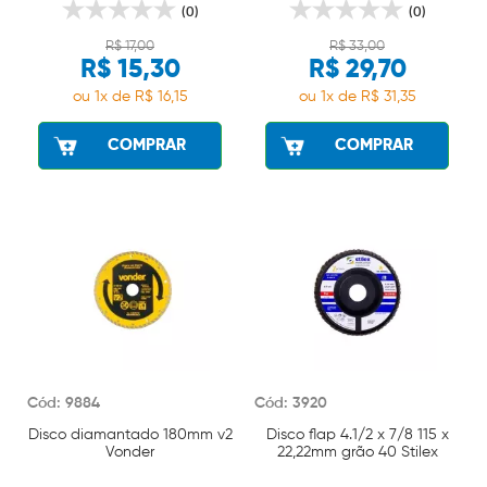
(0)
(0)
R$ 17,00
R$ 33,00
R$ 15,30
R$ 29,70
ou 1x de R$ 16,15
ou 1x de R$ 31,35
COMPRAR
COMPRAR
Cód: 9884
Cód: 3920
Disco diamantado 180mm v2
Disco flap 4.1/2 x 7/8 115 x
Vonder
22,22mm grão 40 Stilex