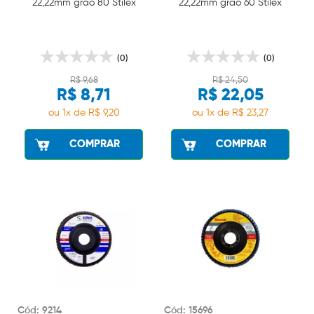
22,22mm grão 80 Stilex
22,22mm grão 60 Stilex
(0)
(0)
R$ 9,68
R$ 24,50
R$ 8,71
R$ 22,05
ou 1x de R$ 9,20
ou 1x de R$ 23,27
COMPRAR
COMPRAR
Cód: 9214
Cód: 15696