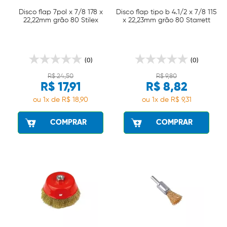
Disco flap 7pol x 7/8 178 x
Disco flap tipo b 4.1/2 x 7/8 115
22,22mm grão 80 Stilex
x 22,23mm grão 80 Starrett
(0)
(0)
R$ 24,50
R$ 9,80
R$ 17,91
R$ 8,82
ou 1x de R$ 18,90
ou 1x de R$ 9,31
COMPRAR
COMPRAR