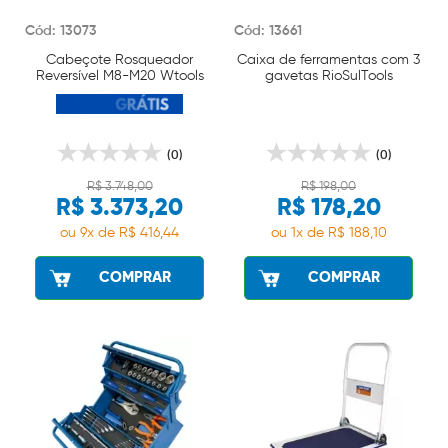
Cód: 13073
Cód: 13661
Cabeçote Rosqueador
Caixa de ferramentas com 3
Reversível M8-M20 Wtools
gavetas RioSulTools
(0)
(0)
R$ 3.748,00
R$ 198,00
R$ 3.373,20
R$ 178,20
ou 9x de R$ 416,44
ou 1x de R$ 188,10
COMPRAR
COMPRAR