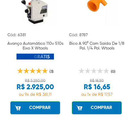
Cód: 6381
Cód: 8787
Avanço Automático 110v 510s
Bico A 90° Com Saída De 1/8
Eixo X Wtools
Pol. 1/4 Pol. Wtools
(3)
(0)
R$ 3.250,00
R$ 18,50
R$ 2.925,00
R$ 16,65
ou 9x de R$ 361,11
ou 1x de R$ 17,57
COMPRAR
COMPRAR