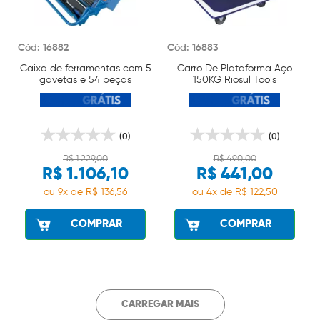
Cód: 16882
Cód: 16883
Caixa de ferramentas com 5
Carro De Plataforma Aço
gavetas e 54 peças
150KG Riosul Tools
RioSulTools
(0)
(0)
R$ 1.229,00
R$ 490,00
R$ 1.106,10
R$ 441,00
ou 9x de R$ 136,56
ou 4x de R$ 122,50
COMPRAR
COMPRAR
CARREGAR MAIS