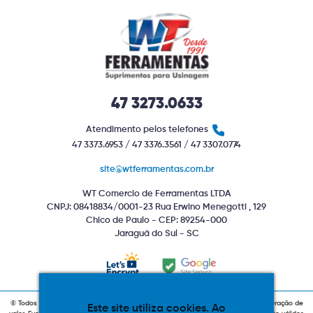
47 3273.0633
Atendimento pelos telefones
47 3373.6953 / 47 3376.3561 / 47 3307.0774
site@wtferramentas.com.br
WT Comercio de Ferramentas LTDA
CNPJ: 08418834/0001-23 Rua Erwino Menegotti , 129
Chico de Paulo - CEP: 89254-000
Jaraguá do Sul - SC
© Todos os direitos reservados. Produtos com estoque indiponível sujeitos a alteração de
Este site utiliza cookies. Ao