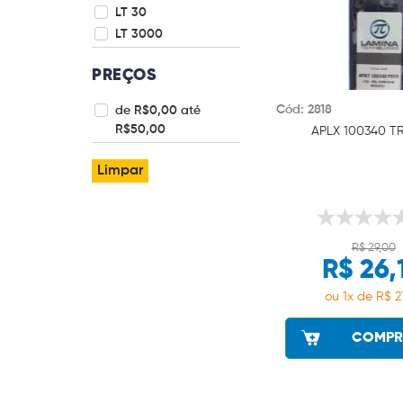
LT 30
LT 3000
PREÇOS
Cód: 2818
de R$0,00 até
R$50,00
APLX 100340 TR
Limpar
R$ 29,00
R$ 26,
ou 1x de R$ 2
COMPR