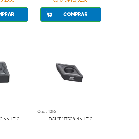
R$ 26,60
ou 1x de R$ 32,30
MPRAR
COMPRAR
Cód: 1216
2 NN LT10
DCMT 11T308 NN LT10