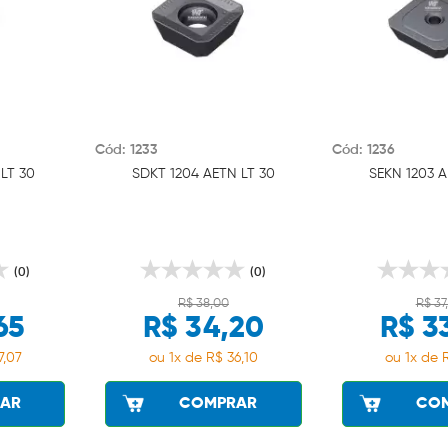
Cód: 1233
Cód: 1236
LT 30
SDKT 1204 AETN LT 30
SEKN 1203 A
(0)
(0)
R$ 38,00
R$ 37
65
R$ 34,20
R$ 3
7,07
ou 1x de R$ 36,10
ou 1x de 
AR
COMPRAR
CO