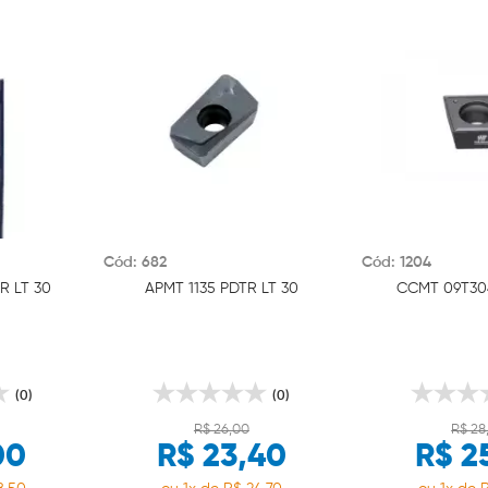
Cód: 682
Cód: 1204
R LT 30
APMT 1135 PDTR LT 30
CCMT 09T304
(0)
(0)
R$ 26,00
R$ 28
00
R$ 23,40
R$ 2