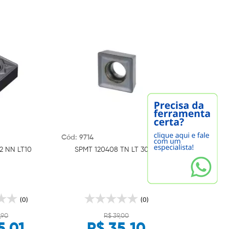
Cód: 9714
2 NN LT10
SPMT 120408 TN LT 3000
(0)
(0)
,90
R$ 39,00