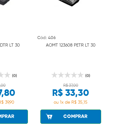
Cód: 406
DTR LT 30
AOMT 123608 PETR LT 30
(0)
(0)
,00
R$ 37,00
7,80
R$ 33,30
R$ 39,90
ou 1x de R$ 35,15
MPRAR
COMPRAR