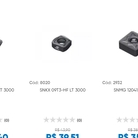
Cód: 8020
Cód: 2932
LT 3000
SNKX 09T3-HF LT 3000
SNMG 12041
(0)
(0)
R$ 43,90
R$ 38