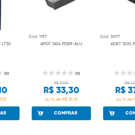
Cód: 1197
Cód: 3077
 LT30
APGT 1604 PDER-ALU
ADKT 1505 P
(0)
(0)
R$ 37,00
R$ 42
10
R$ 33,30
R$ 3
7,55
ou 1x de R$ 35,15
ou 1x de 
AR
COMPRAR
CO