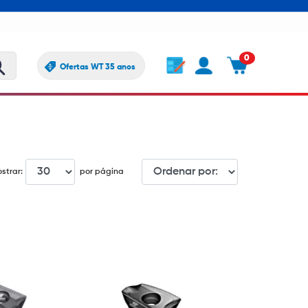
0
Ofertas WT 35 anos
strar:
por página