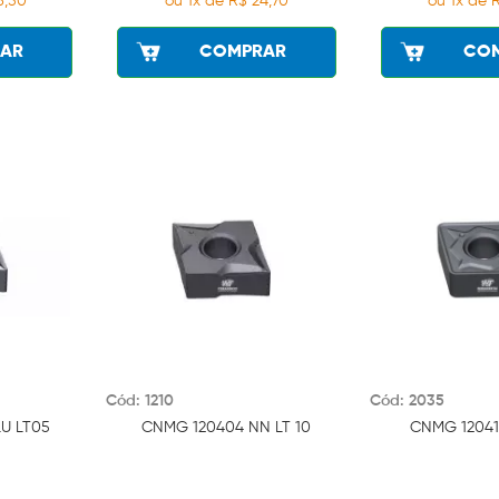
8,50
ou 1x de R$ 24,70
ou 1x de 
AR
COMPRAR
CO
Cód: 1210
Cód: 2035
U LT05
CNMG 120404 NN LT 10
CNMG 12041