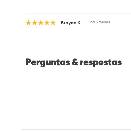
há 5 meses
Brayan K.
Perguntas & respostas