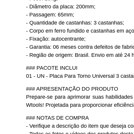
- Diâmetro da placa: 200mm;
- Passagem: 65mm;
- Quantidade de castanhas: 3 castanhas;
- Corpo em ferro fundido e castanhas em aço
- Fixação: autocentrante;
- Garantia: 06 meses contra defeitos de fabri
- Região de origem: Brasil. Envio em até 24 h
### PACOTE INCLUI
01 - UN - Placa Para Torno Universal 3 cast
### APRESENTAÇÃO DO PRODUTO
Prepare-se para aprimorar suas habilidade
Wtools! Projetada para proporcionar eficiênc
### NOTAS DE COMPRA
- Verifique a descrição do item que deseja c
- Todas as fotos e vídeos dos produtos desta