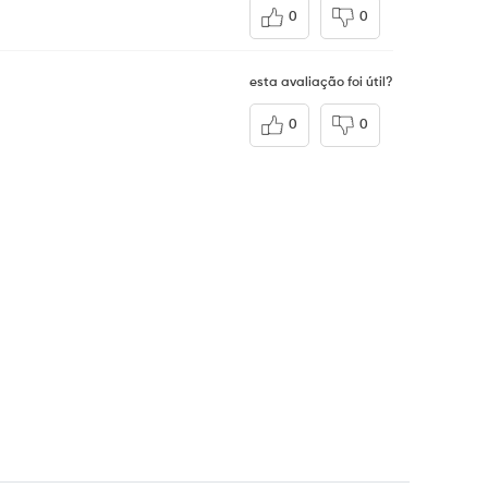
0
0
esta avaliação foi útil?
0
0