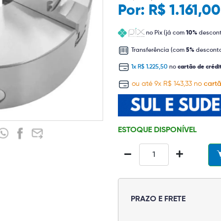
Por:
R$ 1.161,0
no Pix (já com
10%
descon
Transferência (com
5%
descont
1x R$ 1.225,50
no
cartão de crédi
ou até 9x R$ 143,33 no
cartã
ESTOQUE DISPONÍVEL
PRAZO E FRETE