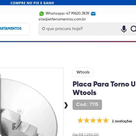
Whatsapp: 47 99620.3839
site@wtferramentas.com.br
ARTAMENTOS
Wtools
Placa Para Torno 
Wtools
›
Cod.: 7115
2 avaliações
De R$ 1.290,00