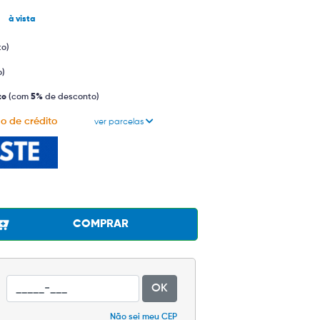
0
à vista
to)
o)
to
(com
5%
de desconto)
o de crédito
ver parcelas
COMPRAR
OK
Não sei meu CEP