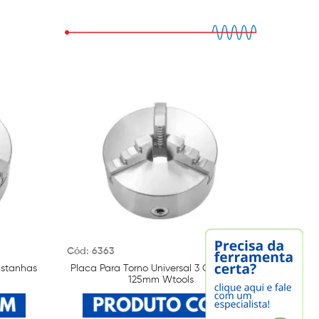
Cód: 6363
Cód: 63
astanhas
Placa Para Torno Universal 3 Castanhas
Placa P
125mm Wtools