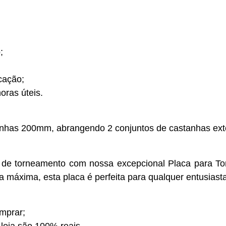
;
cação;
oras úteis.
anhas 200mm, abrangendo 2 conjuntos de castanhas exte
s de torneamento com nossa excepcional Placa para 
ia máxima, esta placa é perfeita para qualquer entusiast
omprar;
 loja são 100% reais.