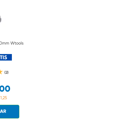
00mm Wtools
(2)
,00
1,25
AR