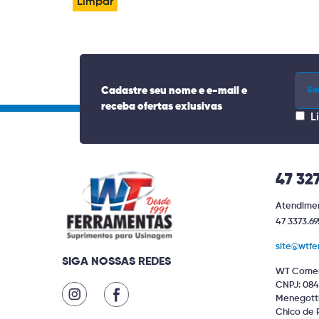
Limpar
Cadastre seu nome e e-mail e
receba ofertas exlusivas
L
47 32
Atendimen
47 3373.69
site@wtfe
SIGA NOSSAS REDES
WT Comer
CNPJ: 084
Menegotti 
Chico de 