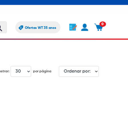
0
Ofertas WT 35 anos
strar:
por página