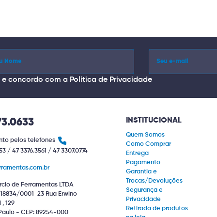
i e concordo com a
Política de Privacidade
INSTITUCIONAL
73.0633
Quem Somos
to pelos telefones
Como Comprar
53 / 47 3376.3561 / 47 3307.0774
Entrega
Pagamento
rramentas.com.br
Garantia e
Trocas/Devoluções
cio de Ferramentas LTDA
Segurança e
18834/0001-23 Rua Erwino
Privacidade
, 129
Retirada de produtos
Paulo - CEP: 89254-000