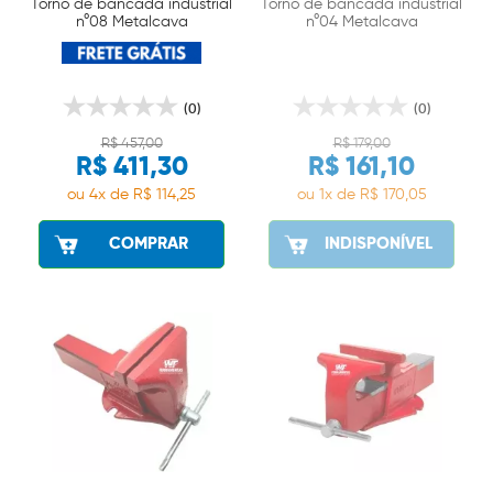
Torno de bancada industrial
Torno de bancada industrial
n°08 Metalcava
n°04 Metalcava
(0)
(0)
R$ 457,00
R$ 179,00
R$ 411,30
R$ 161,10
ou 4x de R$ 114,25
ou 1x de R$ 170,05
COMPRAR
INDISPONÍVEL