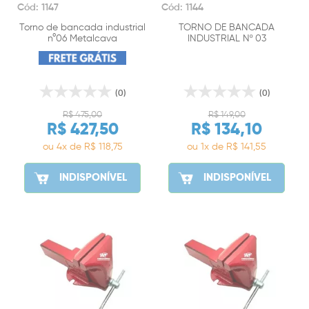
Cód: 1147
Cód: 1144
Torno de bancada industrial
TORNO DE BANCADA
n°06 Metalcava
INDUSTRIAL Nº 03
(0)
(0)
R$ 475,00
R$ 149,00
R$ 427,50
R$ 134,10
ou 4x de R$ 118,75
ou 1x de R$ 141,55
INDISPONÍVEL
INDISPONÍVEL