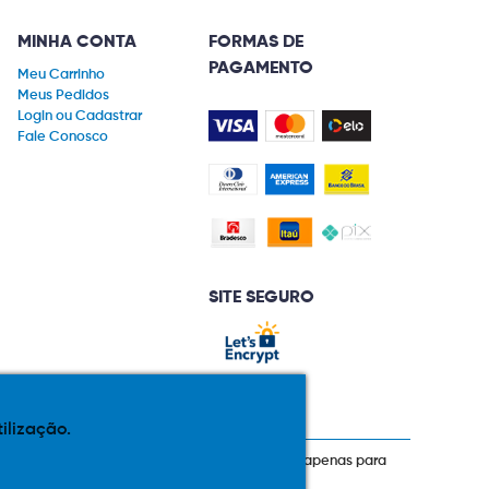
MINHA CONTA
FORMAS DE
PAGAMENTO
Meu Carrinho
Meus Pedidos
Login ou Cadastrar
Fale Conosco
SITE SEGURO
tilização.
prazos de pagamento expostos aqui são válidos apenas para
 total ou parcial sem nossa autorização.