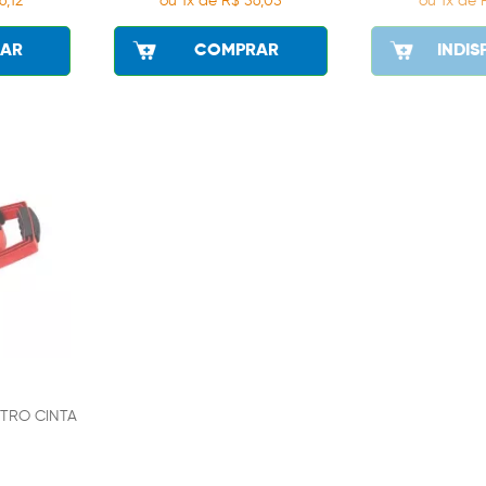
6,12
ou 1x de R$ 56,05
ou 1x de 
AR
COMPRAR
INDIS
TRO CINTA