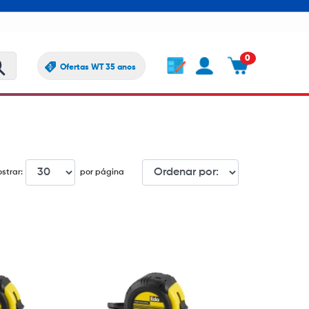
0
Ofertas WT 35 anos
strar:
por página