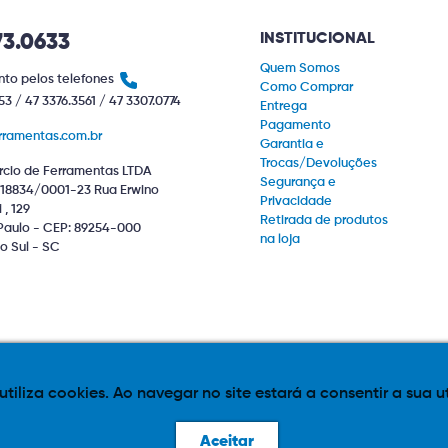
INSTITUCIONAL
73.0633
Quem Somos
to pelos telefones
Como Comprar
53 / 47 3376.3561 / 47 3307.0774
Entrega
Pagamento
rramentas.com.br
Garantia e
Trocas/Devoluções
cio de Ferramentas LTDA
Segurança e
18834/0001-23 Rua Erwino
Privacidade
, 129
Retirada de produtos
Paulo - CEP: 89254-000
na loja
o Sul - SC
 utiliza cookies. Ao navegar no site estará a consentir a sua u
iponível sujeitos a alteração de valor. Eventuais promoções, descontos e 
Aceitar
e layout aqui veiculados são de propriedade da Loja. É proibida a utilização