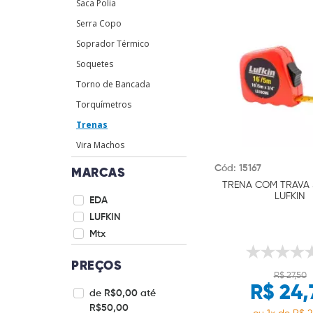
Saca Polia
Serra Copo
Soprador Térmico
Soquetes
Torno de Bancada
Torquímetros
Trenas
Vira Machos
Cód: 15167
MARCAS
TRENA COM TRAVA 
LUFKIN
EDA
LUFKIN
Mtx
PREÇOS
R$ 27,50
R$ 24,
de R$0,00 até
R$50,00