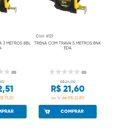
Cód: 6121
 3 METROS 8BL
TRENA COM TRAVA 5 METROS 8NK
A
EDA
(0)
(0)
,90
R$ 24,00
2,51
R$ 21,60
R$ 13,20
ou 1x de R$ 22,80
MPRAR
COMPRAR