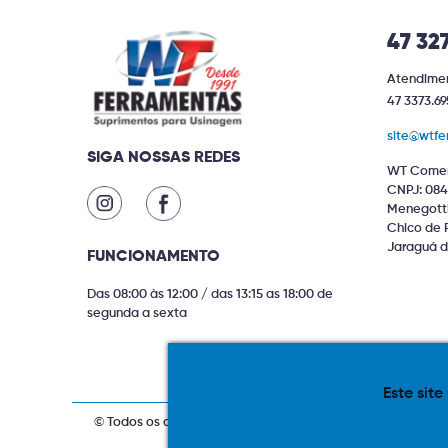
47 32
Atendimen
47 3373.69
site@wtfe
SIGA NOSSAS REDES
WT Comer
CNPJ: 084
Menegotti 
Chico de 
Jaraguá d
FUNCIONAMENTO
Das 08:00 às 12:00 / das 13:15 as 18:00 de
segunda a sexta
Este site
© Todos os direitos reservados. Produtos com estoque ind
compras via internet. As fotos, textos 