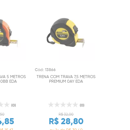
Cód: 13866
VA 5 METROS
TRENA COM TRAVA 7,5 METROS
0BB EDA
PREMIUM 0AY EDA
(0)
(0)
,50
R$ 32,00
4,85
R$ 28,80