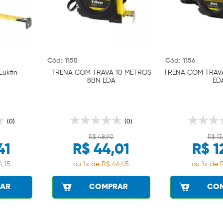
Cód: 1158
Cód: 1156
Lukfin
TRENA COM TRAVA 10 METROS
TRENA COM TRAVA
8BN EDA
ED
(0)
(0)
R$ 48,90
R$ 13
41
R$ 44,01
R$ 1
4,15
ou 1x de R$ 46,45
ou 1x de 
AR
COMPRAR
CO