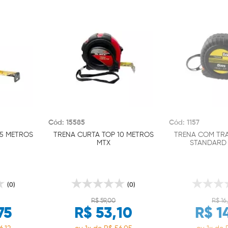
Cód: 15585
Cód: 1157
5 METROS
TRENA CURTA TOP 10 METROS
TRENA COM TRA
MTX
STANDARD 
(0)
(0)
R$ 59,00
R$ 16
75
R$ 53,10
R$ 1