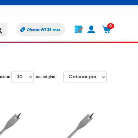
0
Ofertas WT 35 anos
strar:
por página