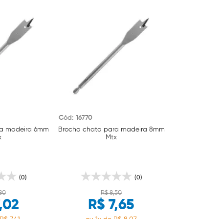
Cód: 16770
ra madeira 6mm
Brocha chata para madeira 8mm
x
Mtx
(0)
(0)
,80
R$ 8,50
,02
R$ 7,65