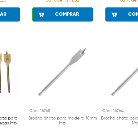
2,25
ou 1x de R$ 12,82
ou 1x de 
AR
COMPRAR
CO
Cód: 16765
Cód: 16764
ata para
Brocha chata para madeira 18mm
Brocha chata par
eças Mtx
Mtx
Mt