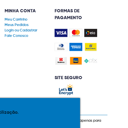
MINHA CONTA
FORMAS DE
PAGAMENTO
Meu Carrinho
Meus Pedidos
Login ou Cadastrar
Fale Conosco
SITE SEGURO
tilização.
prazos de pagamento expostos aqui são válidos apenas para
 total ou parcial sem nossa autorização.