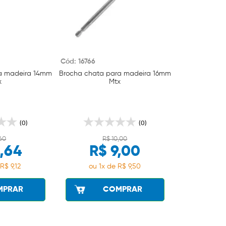
Cód: 16766
a madeira 14mm
Brocha chata para madeira 16mm
x
Mtx
(0)
(0)
,60
R$ 10,00
,64
R$ 9,00
R$ 9,12
ou 1x de R$ 9,50
MPRAR
COMPRAR