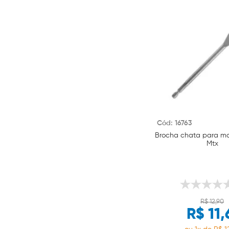
Cód: 16763
Brocha chata para m
Mtx
R$ 12,90
R$ 11,