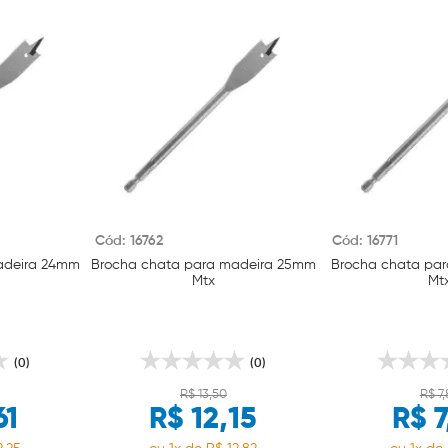
Cód: 16762
Cód: 16771
adeira 24mm
Brocha chata para madeira 25mm
Brocha chata pa
Mtx
Mt
(0)
(0)
R$ 13,50
R$ 7
61
R$ 12,15
R$ 7