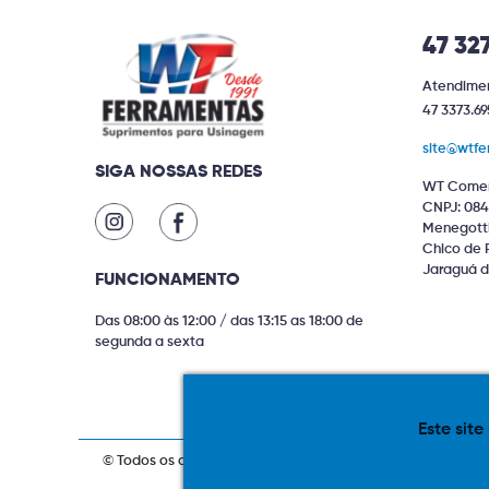
47 32
Atendimen
47 3373.69
site@wtfe
SIGA NOSSAS REDES
WT Comer
CNPJ: 084
Menegotti 
Chico de 
Jaraguá d
FUNCIONAMENTO
Das 08:00 às 12:00 / das 13:15 as 18:00 de
segunda a sexta
Este site
© Todos os direitos reservados. Produtos com estoque ind
compras via internet. As fotos, textos 