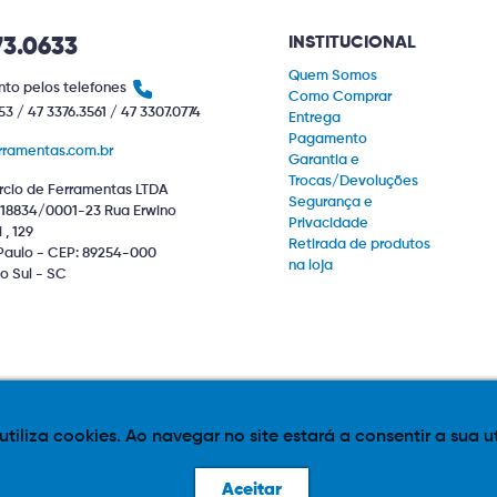
INSTITUCIONAL
73.0633
Quem Somos
to pelos telefones
Como Comprar
53 / 47 3376.3561 / 47 3307.0774
Entrega
Pagamento
rramentas.com.br
Garantia e
Trocas/Devoluções
cio de Ferramentas LTDA
Segurança e
18834/0001-23 Rua Erwino
Privacidade
, 129
Retirada de produtos
Paulo - CEP: 89254-000
na loja
o Sul - SC
 utiliza cookies. Ao navegar no site estará a consentir a sua u
iponível sujeitos a alteração de valor. Eventuais promoções, descontos e 
Aceitar
e layout aqui veiculados são de propriedade da Loja. É proibida a utilização