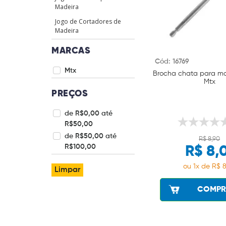
Madeira
Jogo de Cortadores de
Madeira
MARCAS
Cód: 16769
Mtx
Brocha chata para m
Mtx
PREÇOS
de R$0,00 até
R$50,00
de R$50,00 até
R$ 8,90
R$100,00
R$ 8,
ou 1x de R$ 8
Limpar
COMPR