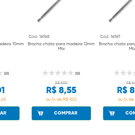
Cód: 16768
Cód: 16767
adeira 10mm
Brocha chata para madeira 12mm
Brocha chata par
Mtx
Mt
(0)
(0)
R$ 9,50
R$ 9
01
R$ 8,55
R$ 8
,45
ou 1x de R$ 9,02
ou 1x de 
AR
COMPRAR
CO