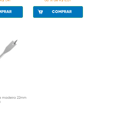
R$ 7,41
ou 1x de R$ 8,07
MPRAR
COMPRAR
a madeira 22mm
x