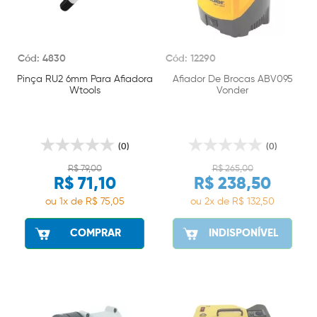
Cód: 4830
Cód: 12290
Pinça RU2 6mm Para Afiadora
Afiador De Brocas ABV095
Wtools
Vonder
(0)
(0)
R$ 79,00
R$ 265,00
R$ 71,10
R$ 238,50
ou 1x de R$ 75,05
ou 2x de R$ 132,50
COMPRAR
INDISPONÍVEL