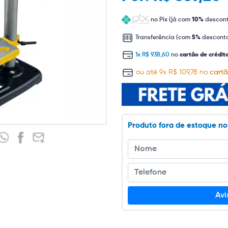
no Pix (já com
10%
descon
Transferência (com
5%
descont
1x R$ 938,60
no
cartão de crédit
ou até 9x R$ 109,78 no
cartã
Produto fora de estoque n
Av