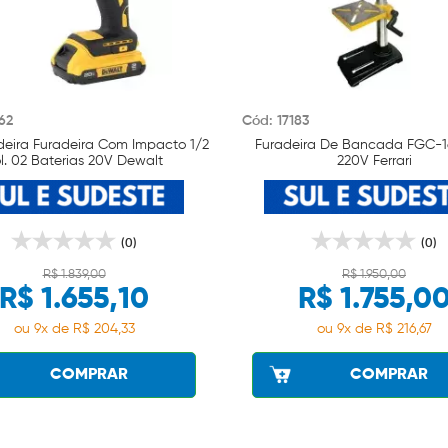
62
Cód: 17183
deira Furadeira Com Impacto 1/2
Furadeira De Bancada FGC-
l. 02 Baterias 20V Dewalt
220V Ferrari
(0)
(0)
R$ 1.839,00
R$ 1.950,00
R$ 1.655,10
R$ 1.755,0
ou 9x de R$ 204,33
ou 9x de R$ 216,67
COMPRAR
COMPRAR