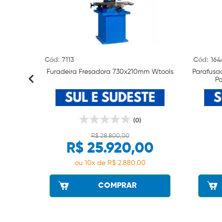
Cód: 7113
Cód: 164
na 417 x
Furadeira Fresadora 730x210mm Wtools
Parafusa
Po
(0)
R$ 28.800,00
0
R$ 25.920,00
ou 10x de R$ 2.880,00
COMPRAR