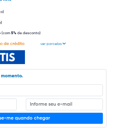
to)
o)
o
(com
5%
de desconto)
o de crédito
ver parcelas
o momento.
ise-me quando chegar