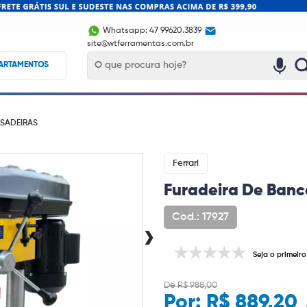
Whatsapp: 47 99620.3839
site@wtferramentas.com.br
ARTAMENTOS
SADEIRAS
Ferrari
Furadeira De Banc
Cod.: 17927
›
Seja o primeiro
De R$ 988,00
Por:
R$ 889,20