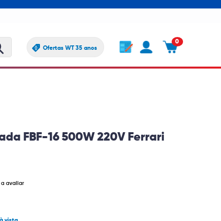
0
Ofertas WT 35 anos
ada FBF-16 500W 220V Ferrari
 a avaliar
à vista