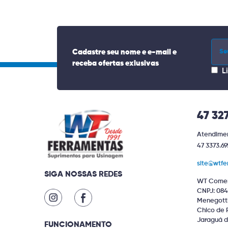
Cadastre seu nome e e-mail e
receba ofertas exlusivas
L
47 32
Atendimen
47 3373.69
site@wtfe
SIGA NOSSAS REDES
WT Comer
CNPJ: 084
Menegotti 
Chico de 
Jaraguá d
FUNCIONAMENTO