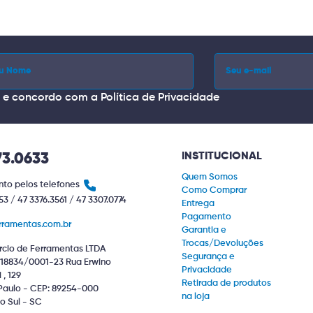
i e concordo com a
Política de Privacidade
INSTITUCIONAL
73.0633
Quem Somos
to pelos telefones
Como Comprar
53 / 47 3376.3561 / 47 3307.0774
Entrega
Pagamento
rramentas.com.br
Garantia e
Trocas/Devoluções
cio de Ferramentas LTDA
Segurança e
18834/0001-23 Rua Erwino
Privacidade
, 129
Retirada de produtos
Paulo - CEP: 89254-000
na loja
o Sul - SC