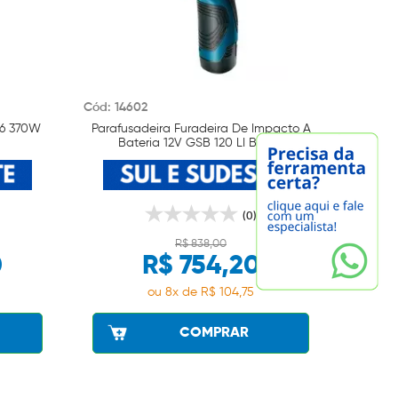
Cód: 14602
Cód: 17
16 370W
Parafusadeira Furadeira De Impacto A
Furadei
Bateria 12V GSB 120 LI Bosch
(0)
R$ 838,00
0
R$ 754,20
ou 8x de R$ 104,75
COMPRAR