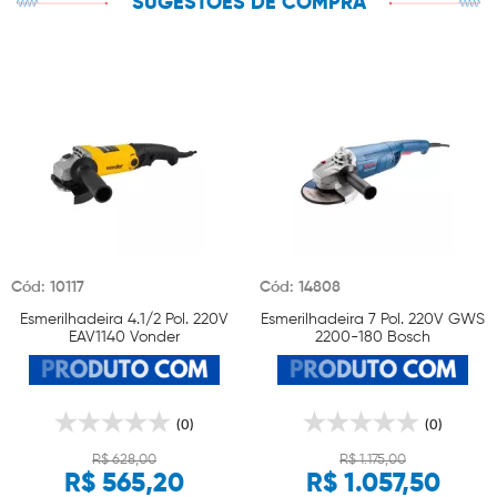
SUGESTÕES DE COMPRA
Cód: 10117
Cód: 14808
Esmerilhadeira 4.1/2 Pol. 220V
Esmerilhadeira 7 Pol. 220V GWS
EAV1140 Vonder
2200-180 Bosch
(0)
(0)
R$ 628,00
R$ 1.175,00
R$ 565,20
R$ 1.057,50