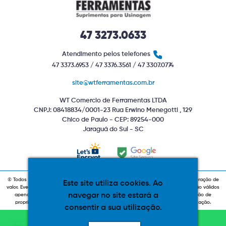
47 3273.0633
Atendimento pelos telefones
47 3373.6953 / 47 3376.3561 / 47 3307.0774
site@wtferramentas.com.br
WT Comercio de Ferramentas LTDA
CNPJ: 08418834/0001-23 Rua Erwino Menegotti , 129
Chico de Paulo - CEP: 89254-000
Jaraguá do Sul - SC
© Todos os direitos reservados. Produtos com estoque indiponível sujeitos a alteração de
Este site utiliza cookies. Ao
valor. Eventuais promoções, descontos e prazos de pagamento expostos aqui são válidos
navegar no site estará a
apenas para compras via internet. As fotos, textos e layout aqui veiculados são de
propriedade da Loja. É proibida a utilização total ou parcial sem nossa autorização.
consentir a sua utilização.
DÚVIDAS FALE CONOSCO