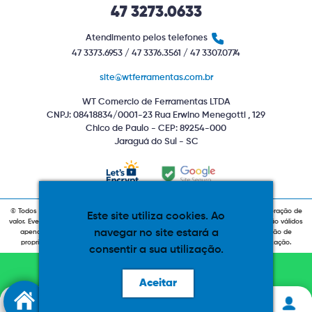
47 3273.0633
Atendimento pelos telefones
47 3373.6953 / 47 3376.3561 / 47 3307.0774
site@wtferramentas.com.br
WT Comercio de Ferramentas LTDA
CNPJ: 08418834/0001-23 Rua Erwino Menegotti , 129
Chico de Paulo - CEP: 89254-000
Jaraguá do Sul - SC
© Todos os direitos reservados. Produtos com estoque indiponível sujeitos a alteração de
Este site utiliza cookies. Ao
valor. Eventuais promoções, descontos e prazos de pagamento expostos aqui são válidos
navegar no site estará a
apenas para compras via internet. As fotos, textos e layout aqui veiculados são de
propriedade da Loja. É proibida a utilização total ou parcial sem nossa autorização.
consentir a sua utilização.
DÚVIDAS FALE CONOSCO
NO WHATSAPP
Aceitar