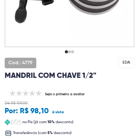
Cod.: 4779
EDA
MANDRIL COM CHAVE 1/2"
Seja o primeiro a avaliar
De R$ 109,00
Por:
R$ 98,10
à vista
no Pix (já com
10%
desconto)
Transferência (com
5%
desconto)