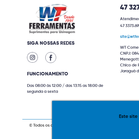
47 32
Atendimen
47 3373.69
site@wtfe
SIGA NOSSAS REDES
WT Comer
CNPJ: 084
Menegotti 
Chico de 
Jaraguá d
FUNCIONAMENTO
Das 08:00 às 12:00 / das 13:15 as 18:00 de
segunda a sexta
Este site
© Todos os direitos reservados. Produtos com estoque ind
compras via internet. As fotos, textos 