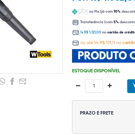
no Pix (já com
10%
descon
Transferência (com
5%
descont
1x R$ 1.121,00
no
cartão de crédit
ou até 9x R$ 131,11 no
cartão
ESTOQUE DISPONÍVEL
PRAZO E FRETE