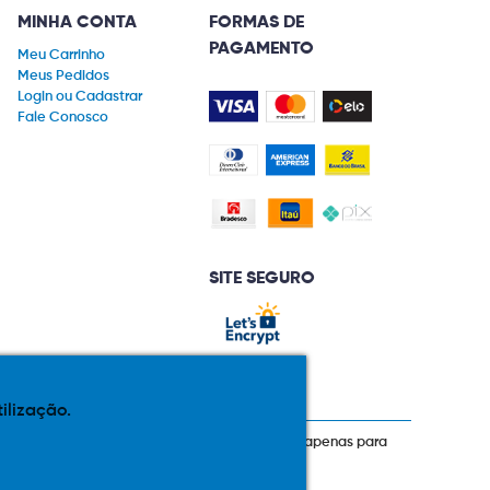
MINHA CONTA
FORMAS DE
PAGAMENTO
Meu Carrinho
Meus Pedidos
Login ou Cadastrar
Fale Conosco
SITE SEGURO
tilização.
prazos de pagamento expostos aqui são válidos apenas para
 total ou parcial sem nossa autorização.