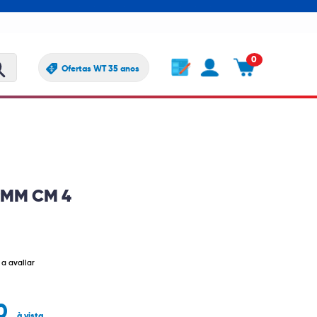
0
Ofertas WT 35 anos
9MM CM 4
 a avaliar
00
à vista