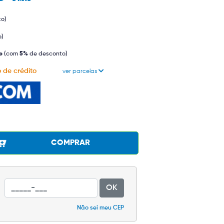
to)
o)
o
(com
5%
de desconto)
 de crédito
ver parcelas
COMPRAR
OK
Não sei meu CEP