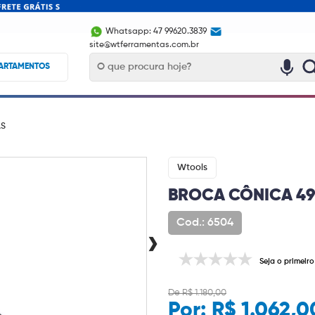
Whatsapp: 47 99620.3839
site@wtferramentas.com.br
ARTAMENTOS
AS
Wtools
BROCA CÔNICA 4
Cod.: 6504
›
Seja o primeiro
De R$ 1.180,00
Por:
R$ 1.062,