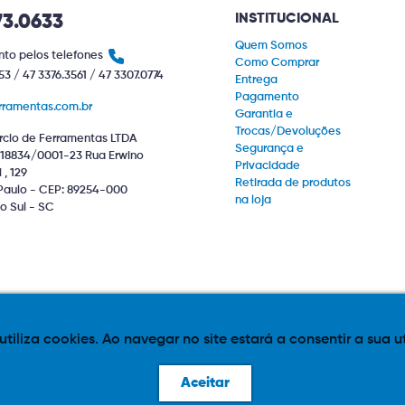
INSTITUCIONAL
73.0633
Quem Somos
to pelos telefones
Como Comprar
53 / 47 3376.3561 / 47 3307.0774
Entrega
Pagamento
rramentas.com.br
Garantia e
Trocas/Devoluções
cio de Ferramentas LTDA
Segurança e
18834/0001-23 Rua Erwino
Privacidade
, 129
Retirada de produtos
Paulo - CEP: 89254-000
na loja
o Sul - SC
 utiliza cookies. Ao navegar no site estará a consentir a sua u
iponível sujeitos a alteração de valor. Eventuais promoções, descontos e 
Aceitar
e layout aqui veiculados são de propriedade da Loja. É proibida a utilização