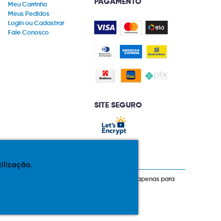
PAGAMENTO
Meu Carrinho
Meus Pedidos
Login ou Cadastrar
Fale Conosco
SITE SEGURO
tilização.
prazos de pagamento expostos aqui são válidos apenas para
 total ou parcial sem nossa autorização.