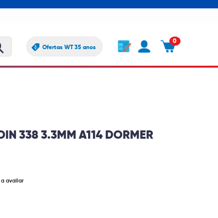
0
Ofertas WT 35 anos
DIN 338 3.3MM A114 DORMER
 a avaliar