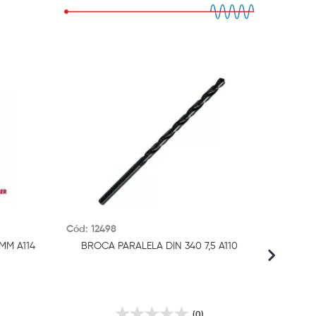
Cód: 12498
Cód: 10
MM A114
BROCA PARALELA DIN 340 7,5 A110
BROCA 
(0)