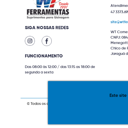
Atendimen
47 3373.69
site@wtfe
SIGA NOSSAS REDES
WT Comer
CNPJ: 084
Menegotti 
Chico de 
Jaraguá d
FUNCIONAMENTO
Das 08:00 às 12:00 / das 13:15 as 18:00 de
segunda a sexta
Este site
© Todos os direitos reservados. Produtos com estoque ind
compras via internet. As fotos, textos 