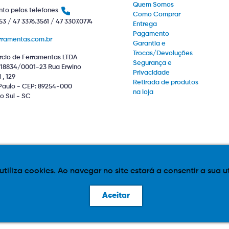
Quem Somos
to pelos telefones
Como Comprar
53 / 47 3376.3561 / 47 3307.0774
Entrega
Pagamento
rramentas.com.br
Garantia e
Trocas/Devoluções
cio de Ferramentas LTDA
Segurança e
18834/0001-23 Rua Erwino
Privacidade
, 129
Retirada de produtos
Paulo - CEP: 89254-000
na loja
o Sul - SC
 utiliza cookies. Ao navegar no site estará a consentir a sua u
iponível sujeitos a alteração de valor. Eventuais promoções, descontos e 
Aceitar
e layout aqui veiculados são de propriedade da Loja. É proibida a utilização