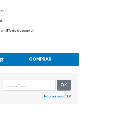
to)
o)
com
5%
de desconto)
COMPRAR
OK
Não sei meu CEP