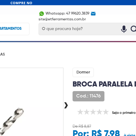
Whatsapp: 47 99620.3839
site@wtferramentas.com.br
ARTAMENTOS
LAS
Dormer
BROCA PARALELA 
Cod.: 11476
›
Seja o primeiro
De R$ 8,87
Por:
R$ 7,98
à vista