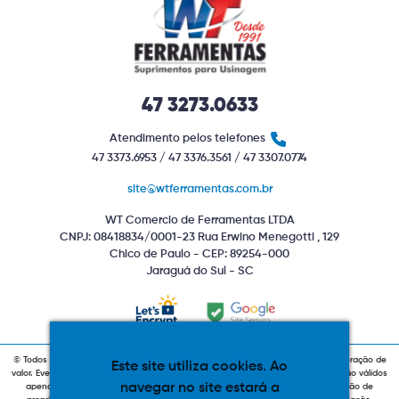
47 3273.0633
Atendimento pelos telefones
47 3373.6953 / 47 3376.3561 / 47 3307.0774
site@wtferramentas.com.br
WT Comercio de Ferramentas LTDA
CNPJ: 08418834/0001-23 Rua Erwino Menegotti , 129
Chico de Paulo - CEP: 89254-000
Jaraguá do Sul - SC
© Todos os direitos reservados. Produtos com estoque indiponível sujeitos a alteração de
Este site utiliza cookies. Ao
valor. Eventuais promoções, descontos e prazos de pagamento expostos aqui são válidos
navegar no site estará a
apenas para compras via internet. As fotos, textos e layout aqui veiculados são de