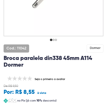
Cod.: 11042
Dormer
Broca paralela din338 45mm A114
Dormer
Seja o primeiro a avaliar
De R$ 9,50
Por:
R$ 8,55
à vista
no Pix (já com
10%
desconto)