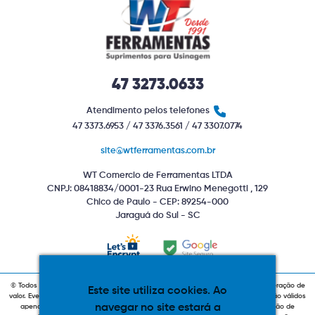
47 3273.0633
Atendimento pelos telefones
47 3373.6953 / 47 3376.3561 / 47 3307.0774
site@wtferramentas.com.br
WT Comercio de Ferramentas LTDA
CNPJ: 08418834/0001-23 Rua Erwino Menegotti , 129
Chico de Paulo - CEP: 89254-000
Jaraguá do Sul - SC
© Todos os direitos reservados. Produtos com estoque indiponível sujeitos a alteração de
Este site utiliza cookies. Ao
valor. Eventuais promoções, descontos e prazos de pagamento expostos aqui são válidos
navegar no site estará a
apenas para compras via internet. As fotos, textos e layout aqui veiculados são de