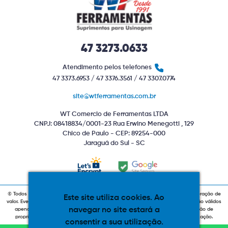
47 3273.0633
Atendimento pelos telefones
47 3373.6953 / 47 3376.3561 / 47 3307.0774
site@wtferramentas.com.br
WT Comercio de Ferramentas LTDA
CNPJ: 08418834/0001-23 Rua Erwino Menegotti , 129
Chico de Paulo - CEP: 89254-000
Jaraguá do Sul - SC
© Todos os direitos reservados. Produtos com estoque indiponível sujeitos a alteração de
Este site utiliza cookies. Ao
valor. Eventuais promoções, descontos e prazos de pagamento expostos aqui são válidos
navegar no site estará a
apenas para compras via internet. As fotos, textos e layout aqui veiculados são de
propriedade da Loja. É proibida a utilização total ou parcial sem nossa autorização.
consentir a sua utilização.