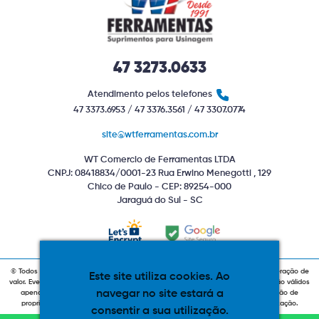
47 3273.0633
Atendimento pelos telefones
47 3373.6953 / 47 3376.3561 / 47 3307.0774
site@wtferramentas.com.br
WT Comercio de Ferramentas LTDA
CNPJ: 08418834/0001-23 Rua Erwino Menegotti , 129
Chico de Paulo - CEP: 89254-000
Jaraguá do Sul - SC
© Todos os direitos reservados. Produtos com estoque indiponível sujeitos a alteração de
Este site utiliza cookies. Ao
valor. Eventuais promoções, descontos e prazos de pagamento expostos aqui são válidos
navegar no site estará a
apenas para compras via internet. As fotos, textos e layout aqui veiculados são de
propriedade da Loja. É proibida a utilização total ou parcial sem nossa autorização.
consentir a sua utilização.