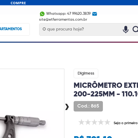
Whatsapp: 47 99620.3839
site@wtferramentas.com.br
ARTAMENTOS
Digimess
MICRÔMETRO EXT
200-225MM - 110.
›
Cod.: 865
Seja o primeiro