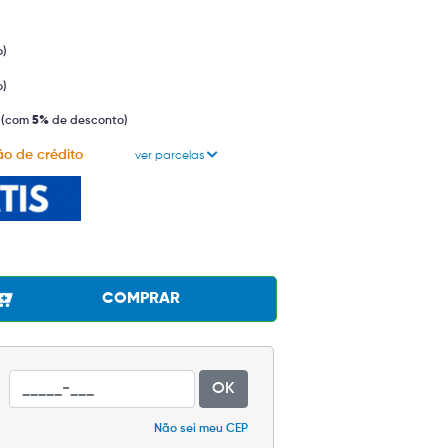
o)
o)
(com
5%
de desconto)
ão de crédito
ver parcelas
COMPRAR
OK
Não sei meu CEP