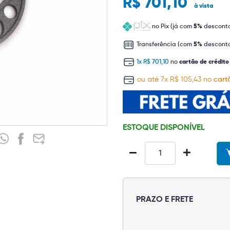
R$ 701,10
à vista
no Pix (já com
5%
descont
Transferência (com
5%
descont
1x R$ 701,10
no
cartão de crédito
ou até 7x R$ 105,43 no
cart
ESTOQUE DISPONÍVEL
PRAZO E FRETE