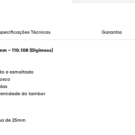
specificações Técnicas
Garantia
mm - 110.108 (Digimess)
ado e esmaltado
fosco
das
tremidade do tambor
ima de 25mm