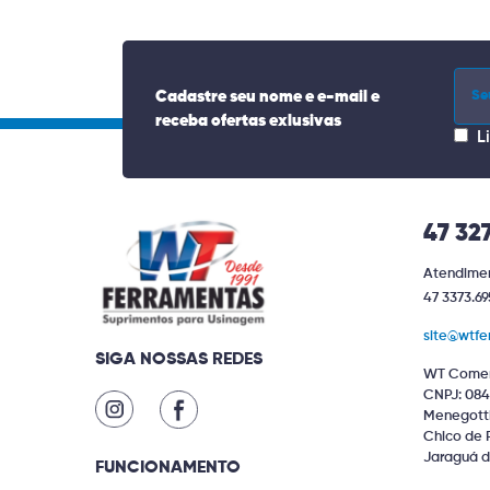
Cadastre seu nome e e-mail e
receba ofertas exlusivas
L
47 32
Atendimen
47 3373.69
site@wtfe
SIGA NOSSAS REDES
WT Comer
CNPJ: 084
Menegotti 
Chico de 
Jaraguá d
FUNCIONAMENTO