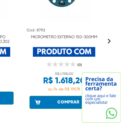
Cód: 8792
Cód: 14
IPO
MICROMETRO EXTERNO 150-300MM
1
0.302
inter
(0)
R$ 1.798,00
R$ 1.618,20
ou 9x de R$ 199,78
COMPRAR