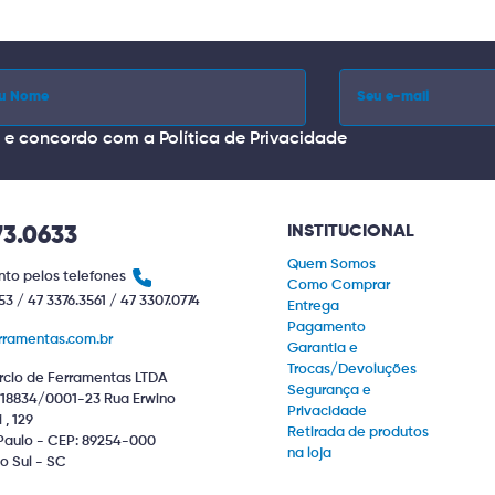
i e concordo com a
Política de Privacidade
INSTITUCIONAL
73.0633
Quem Somos
to pelos telefones
Como Comprar
53 / 47 3376.3561 / 47 3307.0774
Entrega
Pagamento
rramentas.com.br
Garantia e
Trocas/Devoluções
cio de Ferramentas LTDA
Segurança e
18834/0001-23 Rua Erwino
Privacidade
, 129
Retirada de produtos
Paulo - CEP: 89254-000
na loja
o Sul - SC