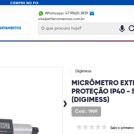
Whatsapp: 47 99620.3839
site@wtferramentas.com.br
ARTAMENTOS
Digimess
MICRÔMETRO EXTE
PROTEÇÃO IP40 - 
›
(DIGIMESS)
Cod.: 1969
Seja o primeiro