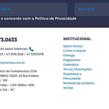
i e concordo com a
Política de Privacidade
INSTITUCIONAL
73.0633
Quem Somos
to pelos telefones
Como Comprar
53 / 47 3376.3561 / 47 3307.0774
Entrega
Pagamento
rramentas.com.br
Garantia e
Trocas/Devoluções
cio de Ferramentas LTDA
Segurança e
18834/0001-23 Rua Erwino
Privacidade
, 129
Retirada de produtos
Paulo - CEP: 89254-000
na loja
o Sul - SC