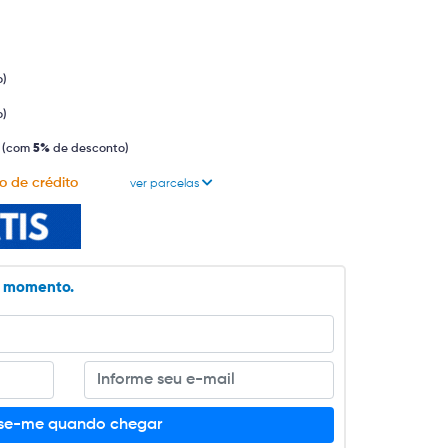
o)
o)
(com
5%
de desconto)
o de crédito
ver parcelas
o momento.
ise-me quando chegar