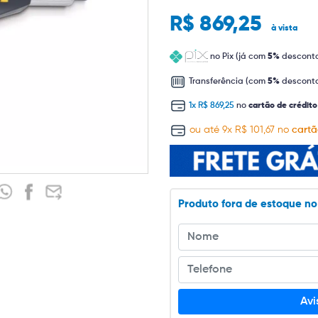
R$ 869,25
à vista
no Pix (já com
5%
descont
Transferência (com
5%
descont
1x R$ 869,25
no
cartão de crédito
ou até 9x R$ 101,67 no
cartã
Produto fora de estoque n
Av