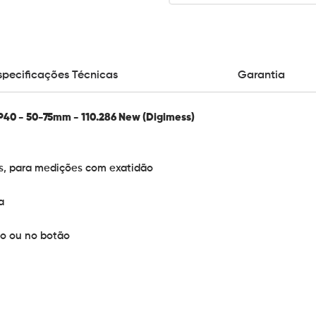
specificações Técnicas
Garantia
IP40 - 50-75mm - 110.286 New (Digimess)
s, para medições com exatidão
a
o ou no botão