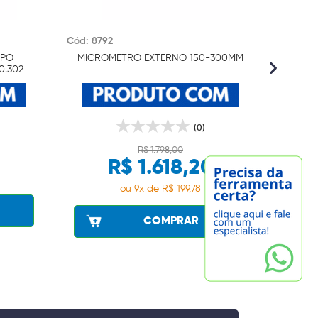
Cód: 8792
Cód: 14
IPO
MICROMETRO EXTERNO 150-300MM
1
0.302
inter
(0)
R$ 1.798,00
R$ 1.618,20
ou 9x de R$ 199,78
COMPRAR