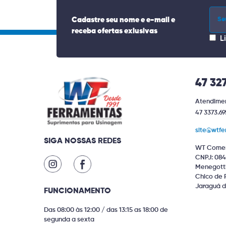
Cadastre seu nome e e-mail e
receba ofertas exlusivas
L
47 32
Atendimen
47 3373.69
site@wtfe
SIGA NOSSAS REDES
WT Comer
CNPJ: 084
Menegotti 
Chico de 
Jaraguá d
FUNCIONAMENTO
Das 08:00 às 12:00 / das 13:15 as 18:00 de
segunda a sexta