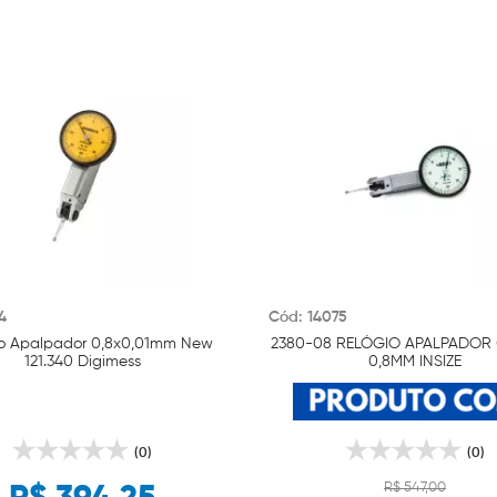
4
Cód: 14075
io Apalpador 0,8x0,01mm New
2380-08 RELÓGIO APALPADOR
121.340 Digimess
0,8MM INSIZE
(0)
(0)
R$ 547,00