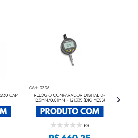
Cód: 3336
Cód: 14
 Ø30 CAP
RELÓGIO COMPARADOR DIGITAL 0-
2301-1
12.5MM/0.01MM - 121.335 (DIGIMESS)
(0)