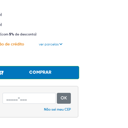
o)
o)
(com
5%
de desconto)
ão de crédito
ver parcelas
COMPRAR
OK
Não sei meu CEP