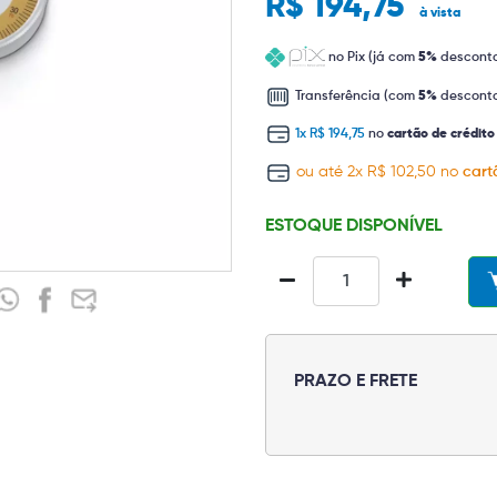
R$ 194,75
à vista
no Pix (já com
5%
descont
Transferência (com
5%
descont
1x R$ 194,75
no
cartão de crédito
ou até 2x R$ 102,50 no
cart
ESTOQUE DISPONÍVEL
PRAZO E FRETE