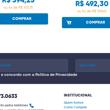
R$ 394,25
R$ 492,30
ou 4x de R$ 103,75
ou 5x de R$ 109,40
COMPRAR
COMPRAR
i e concordo com a
Política de Privacidade
INSTITUCIONAL
73.0633
Quem Somos
to pelos telefones
Como Comprar