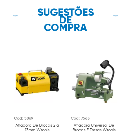
SUGESTÕES
DE
COMPRA
Cód: 5869
Cód: 7563
C
Afiadora De Brocas 2 a
Afiadora Universal De
A
13mm Wtools
Brocas E Fresas Wtools