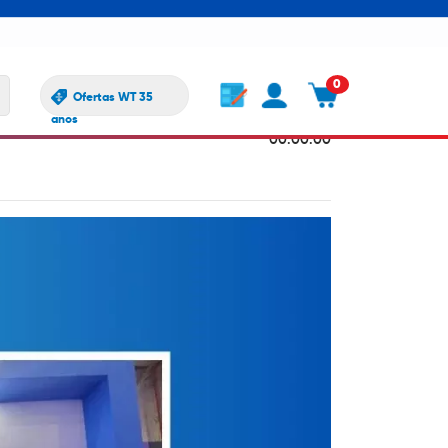
0
Ofertas WT 35
1090
2025-07-22
anos
00:00:00