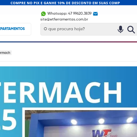
Whatsapp: 47 99620.3839
site@wtferramentas.com.br
EPARTAMENTOS
termach