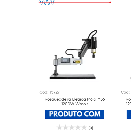
Cód: 15727
Cód: 
Rosqueadeira Elétrica M6 a M36
Ro
1200W Wtools
12
(0)