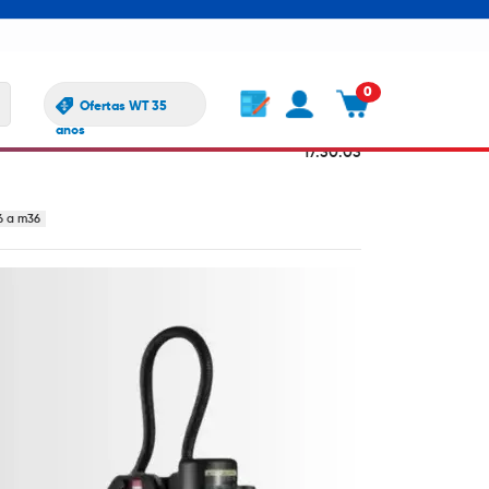
0
Ofertas WT 35
ssos e
916
2025-01-27
anos
17:30:03
6 a m36