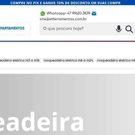
Whatsapp: 47 99620.3839
site@wtferramentas.com.br
EPARTAMENTOS
rica: Acelere seus proce
eadeira eletrica m3 a m16
rosqueadeira eletrica m6 a m24
rosqueadeira eletrica m