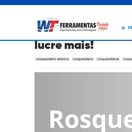
D
Rosqueadeira Elét
lucre mais!
rosqueadeira eletrica
rosqueadeira
rosqueadeiras
rosqu