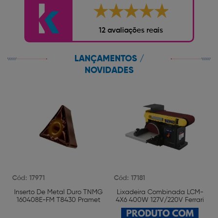
12 avaliações reais
LANÇAMENTOS /
NOVIDADES
Cód: 17971
Cód: 17181
e
Inserto De Metal Duro TNMG
Lixadeira Combinada LCM-
s
160408E-FM T8430 Pramet
4X6 400W 127V/220V Ferrari