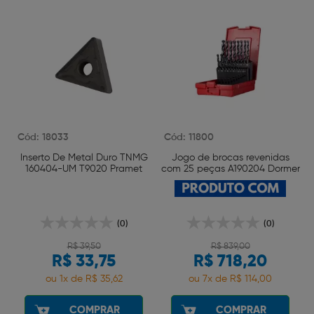
Cód: 18033
Cód: 11800
O
Inserto De Metal Duro TNMG
Jogo de brocas revenidas
160404-UM T9020 Pramet
com 25 peças A190204 Dormer
(0)
(0)
R$ 39,50
R$ 839,00
R$ 33,75
R$ 718,20
ou 1x de R$ 35,62
ou 7x de R$ 114,00
COMPRAR
COMPRAR