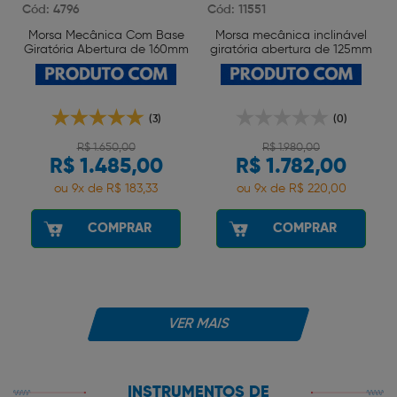
Cód: 4796
Cód: 11551
e
Morsa Mecânica Com Base
Morsa mecânica inclinável
s
Giratória Abertura de 160mm
giratória abertura de 125mm
Wtools
Wtools
(3)
(0)
R$ 1.650,00
R$ 1.980,00
R$ 1.485,00
R$ 1.782,00
ou 9x de R$ 183,33
ou 9x de R$ 220,00
COMPRAR
COMPRAR
VER MAIS
INSTRUMENTOS DE