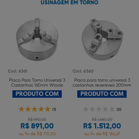
USINAGEM EM TORNO
Cód: 6361
Cód: 6360
3
Placa Para Torno Universal 3
Placa para torno universal 3
Castanhas 160mm Wtools
castanhas reversíveis 200mm
Wtools
(1)
(0)
R$ 990,00
R$ 1.680,00
R$ 891,00
R$ 1.512,00
ou 9x de R$ 110,00
ou 9x de R$ 186,67