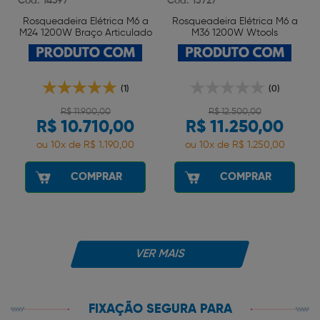
Cód: 14597
Cód: 15727
Rosqueadeira Elétrica M6 a
Rosqueadeira Elétrica M6 a
A
M24 1200W Braço Articulado
M36 1200W Wtools
Wtools
(1)
(0)
R$ 11.900,00
R$ 12.500,00
R$ 10.710,00
R$ 11.250,00
ou 10x de R$ 1.190,00
ou 10x de R$ 1.250,00
COMPRAR
COMPRAR
VER MAIS
FIXAÇÃO SEGURA PARA