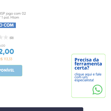
BSP jogo com 02
 1 pol. Htom
(0)
0,00
2,00
$ 113,33
PONÍVEL