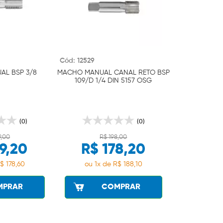
Cód: 12529
L BSP 3/8
MACHO MANUAL CANAL RETO BSP
109/D 1/4 DIN 5157 OSG
(0)
(0)
9,00
R$ 198,00
9,20
R$ 178,20
$ 178,60
ou 1x de R$ 188,10
MPRAR
COMPRAR