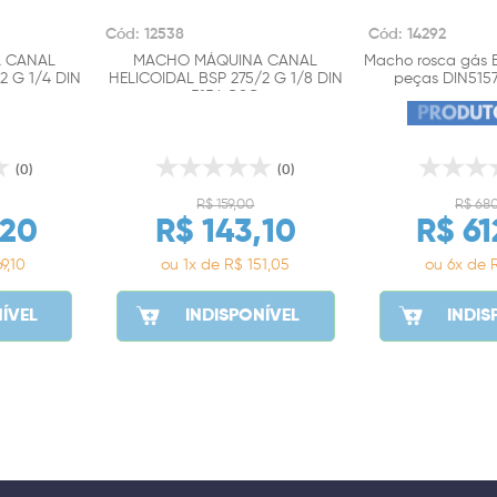
Cód: 12538
Cód: 14292
 CANAL
MACHO MÁQUINA CANAL
Macho rosca gás 
2 G 1/4 DIN
HELICOIDAL BSP 275/2 G 1/8 DIN
peças DIN5157
5156 OSG
(0)
(0)
R$ 159,00
R$ 68
,20
R$ 143,10
R$ 61
9,10
ou 1x de R$ 151,05
ou 6x de R
ÍVEL
INDISPONÍVEL
INDIS