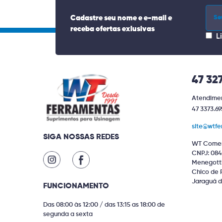
Cadastre seu nome e e-mail e
receba ofertas exlusivas
L
47 32
Atendimen
47 3373.69
site@wtfe
SIGA NOSSAS REDES
WT Comer
CNPJ: 084
Menegotti 
Chico de 
Jaraguá d
FUNCIONAMENTO
Das 08:00 às 12:00 / das 13:15 as 18:00 de
segunda a sexta