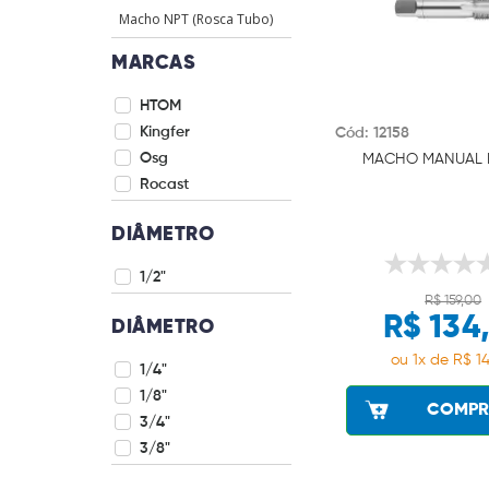
Macho NPT (Rosca Tubo)
MARCAS
HTOM
Kingfer
Cód: 12158
Osg
MACHO MANUAL B
Rocast
DIÂMETRO
1/2"
R$ 159,00
R$ 134
DIÂMETRO
ou 1x de R$ 14
1/4"
1/8"
COMPR
3/4"
3/8"