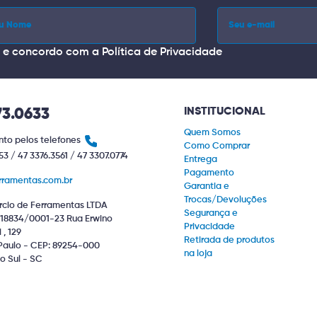
i e concordo com a
Política de Privacidade
INSTITUCIONAL
73.0633
Quem Somos
to pelos telefones
Como Comprar
53 / 47 3376.3561 / 47 3307.0774
Entrega
Pagamento
rramentas.com.br
Garantia e
Trocas/Devoluções
cio de Ferramentas LTDA
Segurança e
18834/0001-23 Rua Erwino
Privacidade
, 129
Retirada de produtos
Paulo - CEP: 89254-000
na loja
o Sul - SC