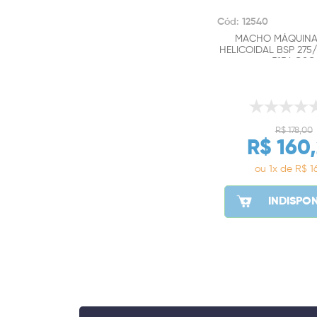
Cód: 12540
MACHO MÁQUINA
HELICOIDAL BSP 275/
5156 OSG
R$ 178,00
R$ 160
ou 1x de R$ 16
INDISPON