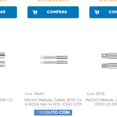
4,35
ou 2x de R$ 143,00
ou 8x de R
AR
COMPRAR
CO
Cód: 10490
Cód: 12725
SP 1/2"
MACHO MANUAL CANAL RETO 1/2
MACHO MANUAL C
G ROCA GÁS 14 FIOS JOGO COM
109/D 1/2 DI
02 PEÇAS ROCAST