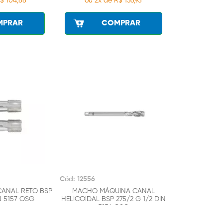
$ 104,88
ou 2x de R$ 136,95
MPRAR
COMPRAR
Cód: 12556
ANAL RETO BSP
MACHO MÁQUINA CANAL
N 5157 OSG
HELICOIDAL BSP 275/2 G 1/2 DIN
5156 OSG