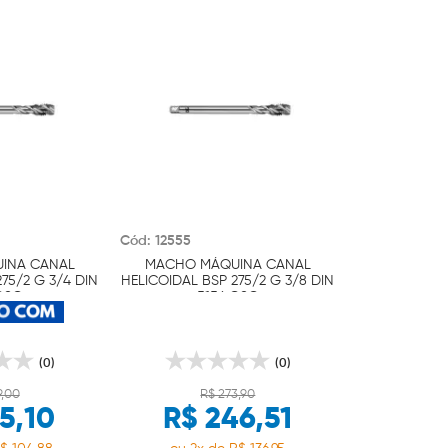
Cód: 12555
INA CANAL
MACHO MÁQUINA CANAL
75/2 G 3/4 DIN
HELICOIDAL BSP 275/2 G 3/8 DIN
OSG
5156 OSG
(0)
(0)
9,00
R$ 273,90
5,10
R$ 246,51