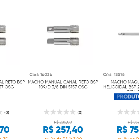
Cód: 14034
Cód: 13576
L RETO BSP
MACHO MANUAL CANAL RETO BSP
MACHO MÁQU
157 OSG
109/D 3/8 DIN 5157 OSG
HELICOIDAL BSP 2
5156 
(0)
(0)
R$ 286,00
R$ 83
,70
R$ 257,40
R$ 75