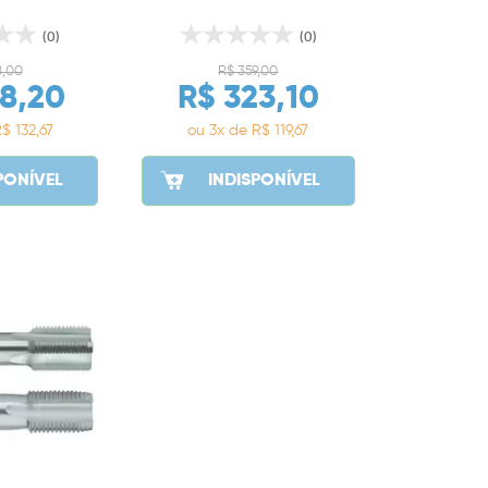
(0)
(0)
8,00
R$ 359,00
8,20
R$ 323,10
$ 132,67
ou 3x de R$ 119,67
PONÍVEL
INDISPONÍVEL