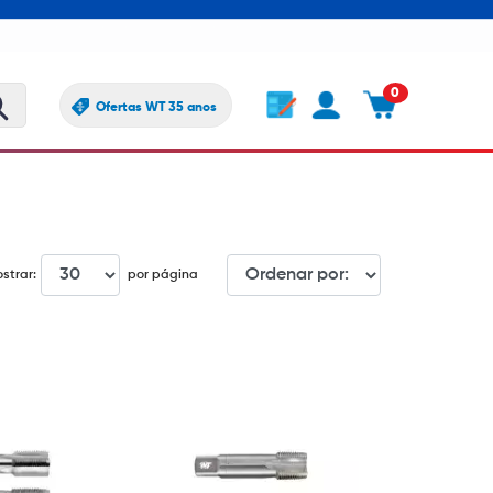
0
Ofertas WT 35 anos
strar:
por página