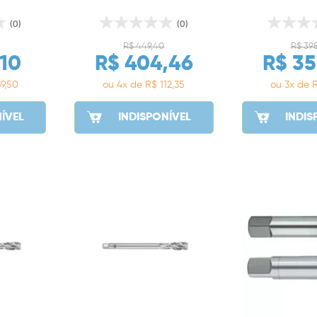
(0)
(0)
R$ 449,40
R$ 39
,10
R$ 404,46
R$ 35
9,50
ou 4x de R$ 112,35
ou 3x de R
ÍVEL
INDISPONÍVEL
INDIS