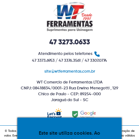
47 3273.0633
Atendimento pelos telefones
47 3373.6953 / 47 3376.3561 / 47 3307.0774
site@wtferramentas.com.br
WT Comercio de Ferramentas LTDA
CNPJ: 08418834/0001-23 Rua Erwino Menegotti , 129
Chico de Paulo - CEP: 89254-000
Jaraguá do Sul - SC
© Todos os direitos reservados. Produtos com estoque indiponível sujeitos a alteração de
Este site utiliza cookies. Ao
valor. Eventuais promoções, descontos e prazos de pagamento expostos aqui são válidos