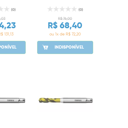
(0)
(0)
8,03
R$ 76,00
4,23
R$ 68,40
$ 131,13
ou 1x de R$ 72,20
PONÍVEL
INDISPONÍVEL