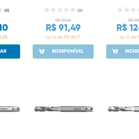
(0)
(0)
R$ 101,65
R$ 13
10
R$ 91,49
R$ 12
4,55
ou 1x de R$ 96,57
ou 1x de R
AR
INDISPONÍVEL
INDIS