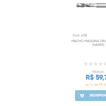
Cód: 4118
MACHO MÁQUINA DIN 
(NAREX)
R$ 66,34
R$ 59,
ou 1x de R$ 6
INDISPON