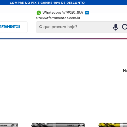
Whatsapp: 47 99620.3839
site@wtferramentas.com.br
ARTAMENTOS
Mo