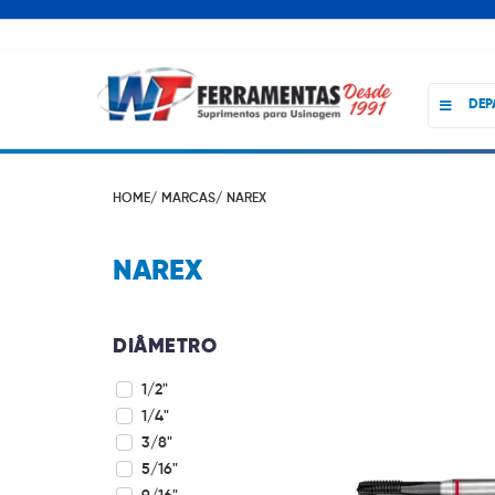
DEP
HOME/
MARCAS/
NAREX
NAREX
DIÂMETRO
1/2"
1/4"
3/8"
5/16"