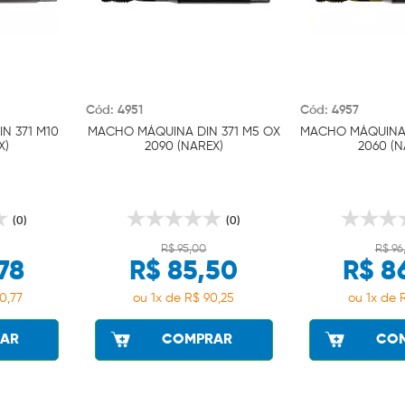
Cód: 4951
Cód: 4957
N 371 M10
MACHO MÁQUINA DIN 371 M5 OX
MACHO MÁQUINA D
X)
2090 (NAREX)
2060 (N
(0)
(0)
R$ 95,00
R$ 96
,78
R$ 85,50
R$ 8
0,77
ou 1x de R$ 90,25
ou 1x de 
AR
COMPRAR
CO