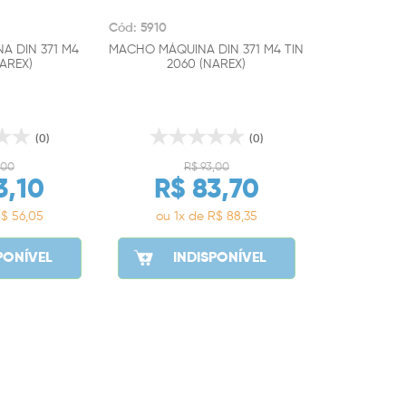
Cód: 5910
 DIN 371 M4
MACHO MÁQUINA DIN 371 M4 TIN
AREX)
2060 (NAREX)
(0)
(0)
,00
R$ 93,00
3,10
R$ 83,70
R$ 56,05
ou 1x de R$ 88,35
PONÍVEL
INDISPONÍVEL