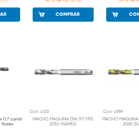
7,75
ou 1x de R$ 150,10
ou 1x de R
AR
COMPRAR
CO
Cód: 4120
Cód: 4959
 0.7 canal
MACHO MÁQUINA DIN 371 M10
MACHO MÁQUINA D
1 Narex
2050 (NAREX)
2060 (N