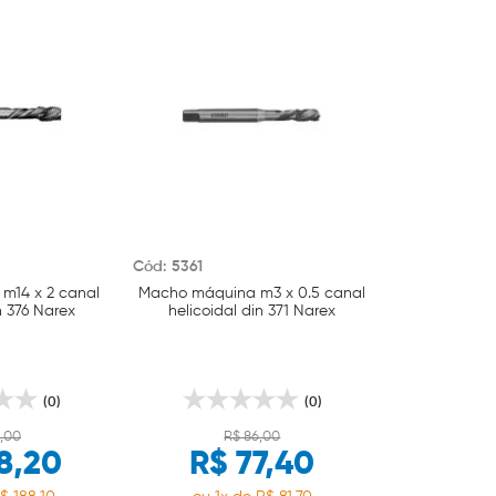
Cód: 5361
m14 x 2 canal
Macho máquina m3 x 0.5 canal
n 376 Narex
helicoidal din 371 Narex
(0)
(0)
8,00
R$ 86,00
8,20
R$ 77,40