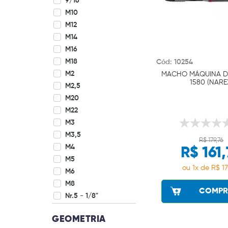
9/16"
M10
M12
M14
M16
M18
Cód: 10254
M2
MACHO MÁQUINA DI
1580 (NARE
M2,5
M20
M22
M3
M3,5
R$ 179,76
M4
R$ 161
M5
ou 1x de R$ 17
M6
M8
COMPR
Nr.5 - 1/8"
GEOMETRIA