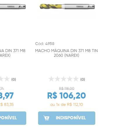
Cód: 4958
 DIN 371 M8
MACHO MÁQUINA DIN 371 M8 TIN
AREX)
2060 (NAREX)
(0)
(0)
,74
R$ 118,00
8,97
R$ 106,20
R$ 83,35
ou 1x de R$ 112,10
PONÍVEL
INDISPONÍVEL