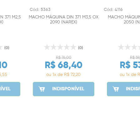
Cód: 5363
Cód: 4116
 371 M2,5
MACHO MÁQUINA DIN 371 M3,5 OX
MACHO MÁQUINA
X)
2090 (NAREX)
2050 (N
(0)
(0)
R$ 76,00
R$ 59
10
R$ 68,40
R$ 5
5,55
ou 1x de R$ 72,20
ou 1x de 
ÍVEL
INDISPONÍVEL
INDIS