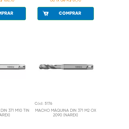
$ 188,10
ou 1x de R$ 81,70
MPRAR
COMPRAR
Cód: 5176
IN 371 M10 TIN
MACHO MÁQUINA DIN 371 M2 OX
AREX)
2090 (NAREX)