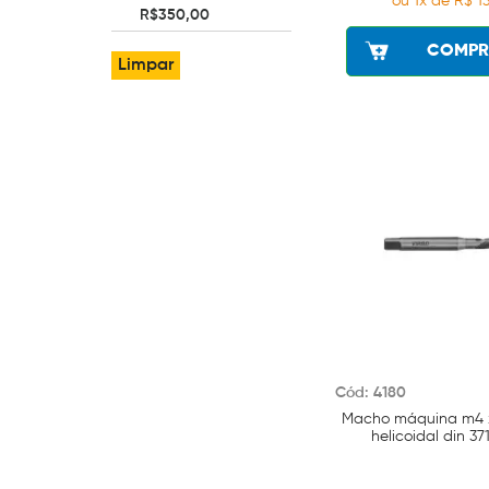
ou 1x de R$ 13
R$350,00
COMPR
Limpar
Cód: 4180
Macho máquina m4 x
helicoidal din 37