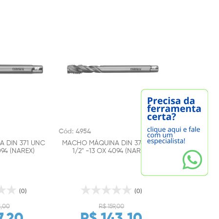
Cód: 4954
 DIN 371 UNC
MACHO MÁQUINA DIN 376 UNC
094 (NAREX)
1/2" -13 OX 4094 (NAREX)
(0)
(0)
8,00
R$ 159,00