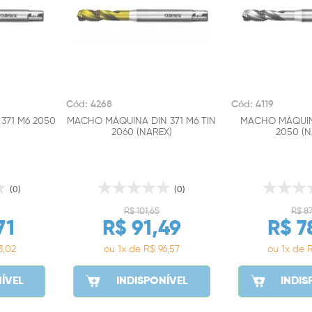
Cód: 4268
Cód: 4119
371 M6 2050
MACHO MÁQUINA DIN 371 M6 TIN
MACHO MÁQUINA
2060 (NAREX)
2050 (N
(0)
(0)
R$ 101,65
R$ 87
71
R$ 91,49
R$ 7
3,02
ou 1x de R$ 96,57
ou 1x de 
ÍVEL
INDISPONÍVEL
INDIS