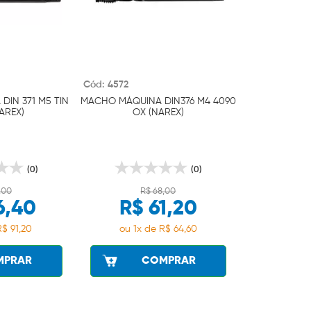
Cód: 4572
IN 371 M5 TIN
MACHO MÁQUINA DIN376 M4 4090
AREX)
OX (NAREX)
(0)
(0)
,00
R$ 68,00
6,40
R$ 61,20
R$ 91,20
ou 1x de R$ 64,60
MPRAR
COMPRAR