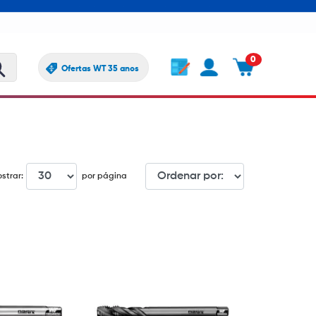
0
Ofertas WT 35 anos
strar:
por página