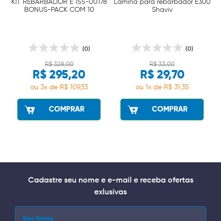
KIT REBARBADOR E 155-00178
Lamina para rebarbador E300
BONUS-PACK COM 10
Shaviv
LAMINAS SHAVIV
(0)
(0)
R$ 328,00
R$ 33,00
R$ 295,20
R$ 29,70
ou 3x de R$ 109,33
ou 1x de R$ 31,35
COMPRAR
COMPRAR
Cadastre seu nome e e-mail e receba ofertas
exlusivas